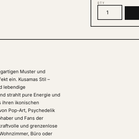
QTY
igartigen Muster und
kt ein. Kusamas Stil –
d lebendige
nd strahlt pure Energie und
s ihren ikonischen
von Pop-Art, Psychedelik
bhaber und Fans der
raftvolle und grenzenlose
im Wohnzimmer, Büro oder