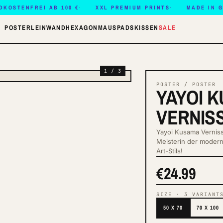
DKOSTENFREI AB 100 €
XXL PREMIUM PRINTS
MADE IN 
POSTER
LEINWAND
HEXAGON
MAUSPADS
KISSEN
SALE
1 / 3
POSTER / POSTER
YAYOI 
VERNIS
Yayoi Kusama Verniss
Meisterin der modern
Art-Stils!
€24.99
SIZE
·
3
VARIANT
50 X 70
70 X 100