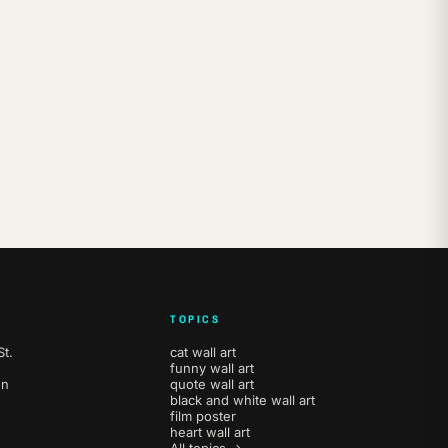
TOPICS
t.
cat wall art
funny wall art
en
quote wall art
black and white wall art
film poster
heart wall art