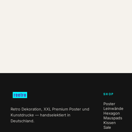
SHOP
Poster
Leinwände
Retro Dekoration, XXL Premium Poster und
Hexagon
Kunstdrucke — handselektiert in
Mauspads
Deutschland.
Kissen
Sale