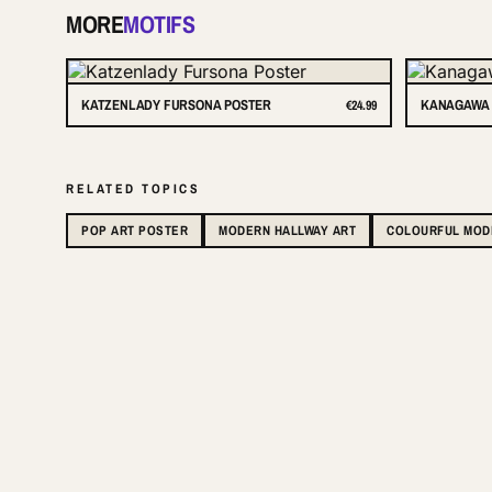
MORE
MOTIFS
KATZENLADY FURSONA POSTER
KANAGAWA 
€24.99
RELATED TOPICS
POP ART POSTER
MODERN HALLWAY ART
COLOURFUL MODE