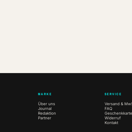
MARKE
SERVICE
Über uns
Versand & MwS
Journal
FAQ
Redaktion
Geschenkkart
Partner
Widerruf
Kontakt