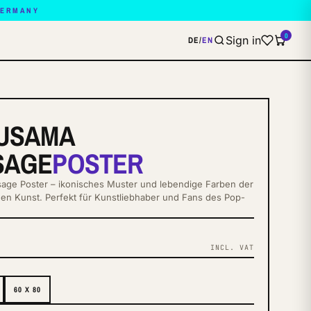
GERMANY
0
Sign in
DE
/
EN
KUSAMA
SAGE
POSTER
age Poster – ikonisches Muster und lebendige Farben der
en Kunst. Perfekt für Kunstliebhaber und Fans des Pop-
INCL. VAT
S
60 X 80