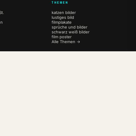
THEMEN
t.
katzen bilder
lustiges bild
en
filmplakate
sprüche und bilder
schwarz weiß bilder
film poster
Alle Themen →
AGB
Datenschutz
Impressum
Widerrufsbelehrung