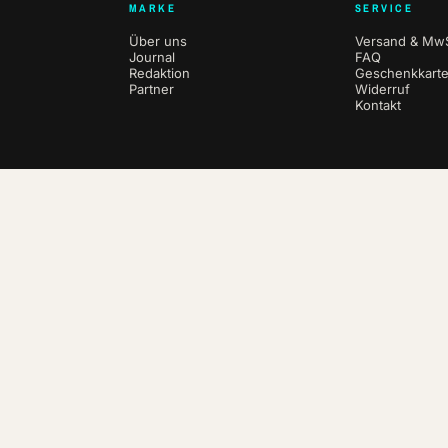
MARKE
SERVICE
Über uns
Versand & MwS
Journal
FAQ
Redaktion
Geschenkkart
Partner
Widerruf
Kontakt