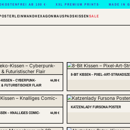
DKOSTENFREI AB 100 €
XXL PREMIUM PRINTS
MADE IN 
POSTER
LEINWAND
HEXAGON
MAUSPADS
KISSEN
SALE
8-BIT KISSEN – PIXEL-ART-STRANDSZ
O-KISSEN – CYBERPUNK-
44,99 €
& FUTURISTISCHER FLAIR
KATZENLADY FURSONA POSTER
SSEN – KNALLIGES COMIC-
44,99 €