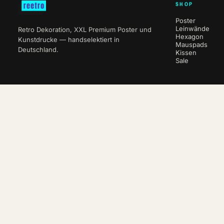
SHOP
Poster
Leinwände
Retro Dekoration, XXL Premium Poster und
Hexagon
Kunstdrucke — handselektiert in
Mauspads
Deutschland.
Kissen
Sale
NEWSLETTER
10 % auf deine erste Bestellung.
ABO
VERTRAG WIDERRUFEN
© 2026 reetro · e-companion.de