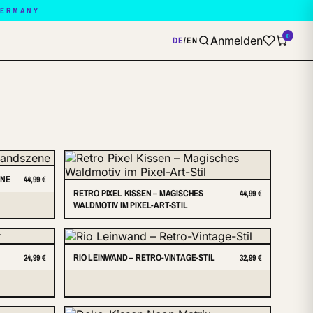
GERMANY
0
Anmelden
DE
/
EN
ENE
44,99 €
RETRO PIXEL KISSEN – MAGISCHES
44,99 €
WALDMOTIV IM PIXEL-ART-STIL
RIO LEINWAND – RETRO-VINTAGE-STIL
24,99 €
32,99 €