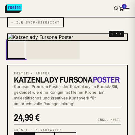
0
← ZUR SHOP-ÜBERSICHT
1 / 4
POSTER / POSTER
KATZENLADY FURSONA
POSTER
Kurioses Premium Poster der Katzenlady im Barock-Stil,
gekleidet wie eine Königin mit kleiner Krone. Ein
majestätisches und kreatives Kunstwerk für
anspruchsvolle Raumgestaltung!
24,99 €
INKL. MWST.
GRÖSSE
·
3
VARIANTEN