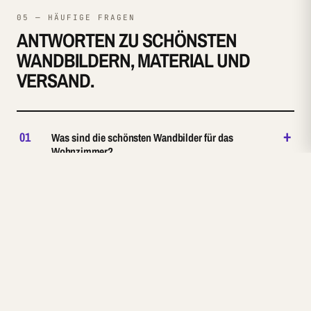
05 — HÄUFIGE FRAGEN
ANTWORTEN ZU SCHÖNSTEN
WANDBILDERN, MATERIAL UND
VERSAND.
+
01
Was sind die schönsten Wandbilder für das
Wohnzimmer?
+
02
Welche Größe sollte ein Wandbild über dem Sofa
haben?
+
03
Welche Stilrichtungen bietet Reetro?
+
04
Sind die Wandbilder von Reetro in Deutschland