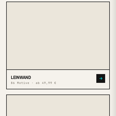
N° 005
LEINWAND
LEINWAND
86 Motive · ab 49,99 €
N° 008
GERAHMT