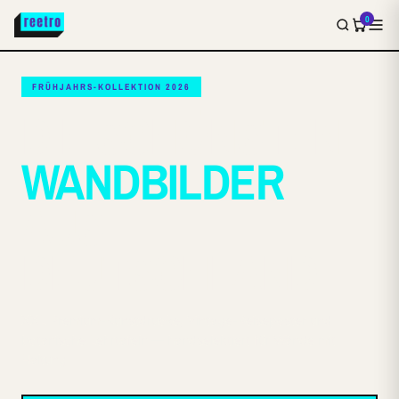
0
FRÜHJAHRS-KOLLEKTION 2026
DIE SCHÖNSTEN
WANDBILDER
AUS
DEUTSCHLAND.
XXL Premium-Kunstdrucke, Vintage-Reiseposter und
botanische Lehrtafeln — handselektiert für Wände mit
Haltung.