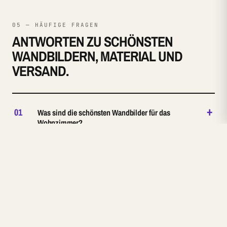
05 — HÄUFIGE FRAGEN
ANTWORTEN ZU SCHÖNSTEN
WANDBILDERN, MATERIAL UND
VERSAND.
+
01
Was sind die schönsten Wandbilder für das
Wohnzimmer?
+
02
Welche Größe sollte ein Wandbild über dem Sofa
haben?
+
03
Welche Stilrichtungen bietet Reetro?