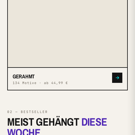
N° 008
GERAHMT
GERAHMT
134 Motive · ab 44,99 €
02 — BESTSELLER
MEIST GEHÄNGT
DIESE
WOCHE