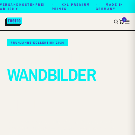
VERSANDKOSTENFREI
XXL PREMIUM
MADE IN
AB 100 €
PRINTS
GERMANY
0
FRÜHJAHRS-KOLLEKTION 2026
DIE SCHÖNSTEN
WANDBILDER
AUS
DEUTSCHLAND.
XXL Premium-Kunstdrucke, Vintage-Reiseposter und
botanische Lehrtafeln — handselektiert für Wände mit
Haltung.