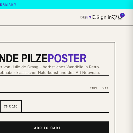
GERMANY
0
Sign in
DE
/
EN
NDE PILZE
POSTER
r von Julie de Graag – herbstliches Wandbild in Retro-
Liebhaber klassischer Naturkunst und des Art Nouveau.
INCL. VAT
S
70 X 100
ADD TO CART