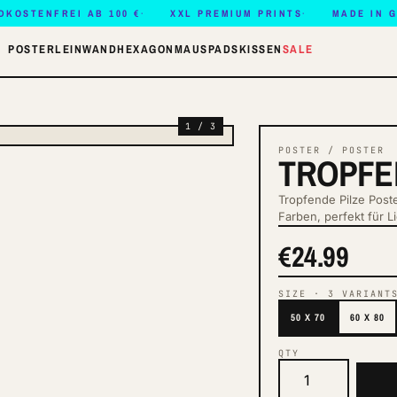
DKOSTENFREI AB 100 €
XXL PREMIUM PRINTS
MADE IN 
POSTER
LEINWAND
HEXAGON
MAUSPADS
KISSEN
SALE
1 / 3
POSTER / POSTER
TROPFE
Tropfende Pilze Poste
Farben, perfekt für 
€24.99
SIZE
·
3
VARIANT
50 X 70
60 X 80
QTY