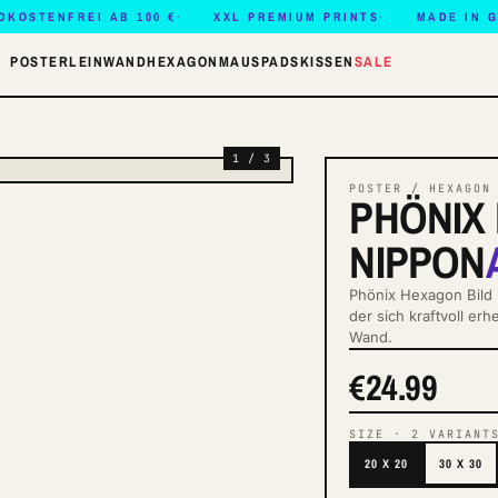
DKOSTENFREI AB 100 €
XXL PREMIUM PRINTS
MADE IN 
POSTER
LEINWAND
HEXAGON
MAUSPADS
KISSEN
SALE
1 / 3
POSTER / HEXAGON
PHÖNIX 
NIPPON
Phönix Hexagon Bild
der sich kraftvoll er
Wand.
€24.99
SIZE
·
2
VARIANT
20 X 20
30 X 30