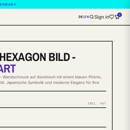
GERMANY
0
Sign in
DE
/
EN
HEXAGON BILD -
ART
 - Wandschmuck auf Aluminium mit einem blauen Phönix,
hebt. Japanische Symbolik und moderne Eleganz für Ihre
INCL. VAT
S