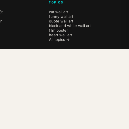
TOPICS
t.
cat wall art
funny wall art
en
quote wall art
black and white wall art
film poster
heart wall art
All topics →
AGB
Datenschutz
Impressum
Widerrufsbelehrung