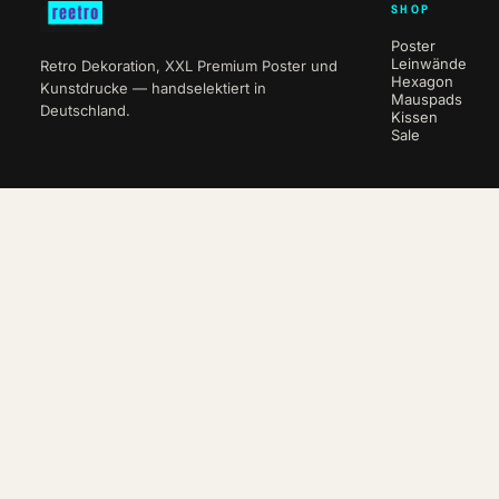
SHOP
Poster
Leinwände
Retro Dekoration, XXL Premium Poster und
Hexagon
Kunstdrucke — handselektiert in
Mauspads
Deutschland.
Kissen
Sale
NEWSLETTER
10 % auf deine erste Bestellung.
ABO
WITHDRAW FROM CONTRACT
© 2026 reetro · e-companion.de