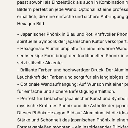
passt sowohl als Einzelstück als auch in Kombination
Bildern perfekt an jede Wand. Optional ist eine prof
erhältlich, die eine einfache und sichere Anbringung g
Hexagon Bild
- Japanischer Phönix in Blau und Rot: Kraftvoller Phöni
spirituelle Symbolik der japanischen Kultur verkörpert.
- Hexagonale Aluminiumplatte für eine moderne Wandg
sechseckige Form bringt den traditionellen Phönix in
setzt stilvolle Akzente.
- Brillante Farben und hochwertiger Druck: Der Alumin
Leuchtkraft der Farben und sorgt für ein langlebiges, d
- Optionale Wandaufhängung: Auf Wunsch mit einer p
für einfache und sichere Befestigung erhältlich.
- Perfekt für Liebhaber japanischer Kunst und Symbolik:
mystische Kraft des Phönix und die Ästhetik der japan
Dieses Phönix Hexagon Bild auf Aluminium ist die ideale
Stärke und Schönheit des japanischen Phönix in einem
Format genießen möchten – ein inspirierender Blickfa