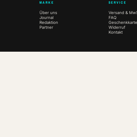
MARKE
SERVICE
Über uns
Versand & MwS
Journal
FAQ
Redaktion
Geschenkkart
Partner
Widerruf
Kontakt