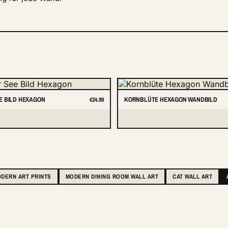
E BILD HEXAGON
KORNBLÜTE HEXAGON WANDBILD
€24.99
DERN ART PRINTS
MODERN DINING ROOM WALL ART
CAT WALL ART