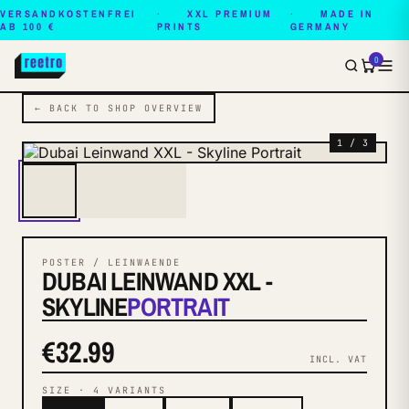
VERSANDKOSTENFREI
XXL PREMIUM
MADE IN
AB 100 €
PRINTS
GERMANY
0
← BACK TO SHOP OVERVIEW
1 / 3
POSTER / LEINWAENDE
DUBAI LEINWAND XXL -
SKYLINE
PORTRAIT
€32.99
INCL. VAT
SIZE
·
4
VARIANTS