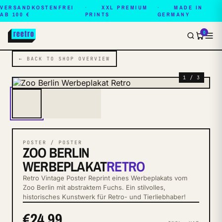
VERSANDKOSTENFREI
XXL PREMIUM
MADE IN
AB 100 €
PRINTS
GERMANY
0
← BACK TO SHOP OVERVIEW
1 / 3
POSTER / POSTER
ZOO BERLIN
WERBEPLAKAT
RETRO
Retro Vintage Poster Reprint eines Werbeplakats vom
Zoo Berlin mit abstraktem Fuchs. Ein stilvolles,
historisches Kunstwerk für Retro- und Tierliebhaber!
€24.99