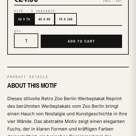
INCL. VAT
SIZE
·
3
VARIANTS
50 X 70
60 X 80
70 X 100
QTY
ADD TO CART
PRODUCT DETAILS
ABOUT THIS MOTIF
Dieses stilvolle Retro Zoo Berlin Werbeplakat Reprint
des berühmten Werbeplakats vom Zoo Berlin bringt
einen Hauch von Nostalgie und Kunstgeschichte in Ihre
vier Wände. Das abstrakte Motiv zeigt einen eleganten
Fuchs, der in klaren Formen und kräftigen Farben