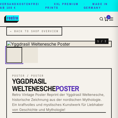
VERSANDKOSTENFREI
XXL PREMIUM
MADE IN
AB 100 €
PRINTS
GERMANY
0
← BACK TO SHOP OVERVIEW
1 / 2
POSTER / POSTER
YGGDRASIL
WELTENESCHE
POSTER
Retro Vintage Poster Reprint der Yggdrasil Weltenesche,
historische Zeichnung aus der nordischen Mythologie.
Ein kraftvolles und mystisches Kunstwerk für Liebhaber
von Geschichte und Mythologie!