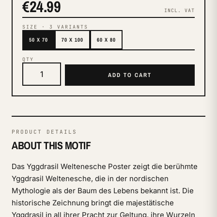
€24.99
INCL. VAT
SIZE
·
3
VARIANTS
50 X 70
70 X 100
60 X 80
QTY
ADD TO CART
PRODUCT DETAILS
ABOUT THIS MOTIF
Das Yggdrasil Weltenesche Poster zeigt die berühmte
Yggdrasil Weltenesche, die in der nordischen
Mythologie als der Baum des Lebens bekannt ist. Die
historische Zeichnung bringt die majestätische
Yggdrasil in all ihrer Pracht zur Geltung, ihre Wurzeln