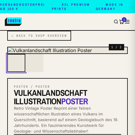
VERSANDKOSTENFREI
XXL PREMIUM
MADE IN
AB 100 €
PRINTS
GERMANY
0
← BACK TO SHOP OVERVIEW
1 / 2
POSTER / POSTER
VULKANLANDSCHAFT
ILLUSTRATION
POSTER
Retro Vintage Poster Reprint einer feinen
wissenschaftlichen Illustration eines Vulkans im
Querschnitt, basierend auf einem Geologiebuch des 19.
Jahrhunderts. Ein faszinierendes Kunstwerk für
Geologie- und Wissenschaftsliebhaber!