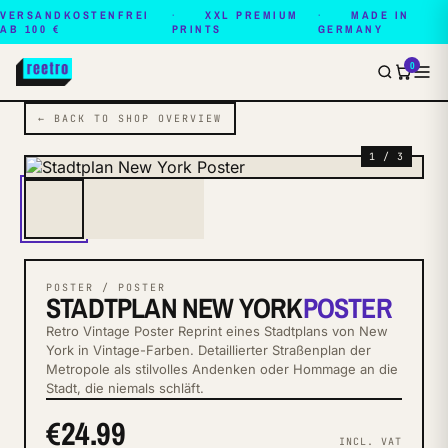
VERSANDKOSTENFREI
XXL PREMIUM
MADE IN
AB 100 €
PRINTS
GERMANY
0
← BACK TO SHOP OVERVIEW
1 / 3
POSTER / POSTER
STADTPLAN NEW YORK
POSTER
Retro Vintage Poster Reprint eines Stadtplans von New
York in Vintage-Farben. Detaillierter Straßenplan der
Metropole als stilvolles Andenken oder Hommage an die
Stadt, die niemals schläft.
€24.99
INCL. VAT