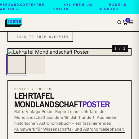
VERSANDKOSTENFREI
XXL PREMIUM
MADE IN
AB 100 €
PRINTS
GERMANY
0
← BACK TO SHOP OVERVIEW
1 / 2
POSTER / POSTER
LEHRTAFEL
MONDLANDSCHAFT
POSTER
Retro Vintage Poster Reprint einer Lehrtafel der
Mondlandschaft aus dem 19. Jahrhundert. Aus einem
historischen Astronomiebuch – ein faszinierendes
Kunstwerk für Wissenschafts- und Astronomieliebhaber!