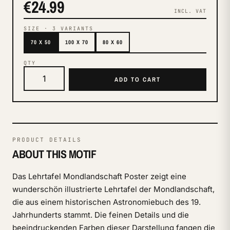
€24.99
INCL. VAT
SIZE
·
3
VARIANTS
70 X 50
100 X 70
80 X 60
QTY
ADD TO CART
PRODUCT DETAILS
ABOUT THIS MOTIF
Das Lehrtafel Mondlandschaft Poster zeigt eine
wunderschön illustrierte Lehrtafel der Mondlandschaft,
die aus einem historischen Astronomiebuch des 19.
Jahrhunderts stammt. Die feinen Details und die
beeindruckenden Farben dieser Darstellung fangen die