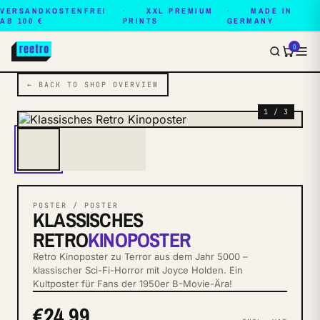
VERSANDKOSTENFREI
XXL PREMIUM
MADE IN
AB 100 €
PRINTS
GERMANY
0
← BACK TO SHOP OVERVIEW
1 / 3
POSTER / POSTER
KLASSISCHES
RETRO
KINOPOSTER
Retro Kinoposter zu Terror aus dem Jahr 5000 –
klassischer Sci-Fi-Horror mit Joyce Holden. Ein
Kultposter für Fans der 1950er B-Movie-Ära!
€24.99