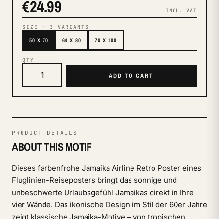
€24.99
INCL. VAT
SIZE
·
3
VARIANTS
50 X 70
60 X 80
70 X 100
QTY
ADD TO CART
PRODUCT DETAILS
ABOUT THIS MOTIF
Dieses farbenfrohe Jamaika Airline Retro Poster eines
Fluglinien-Reiseposters bringt das sonnige und
unbeschwerte Urlaubsgefühl Jamaikas direkt in Ihre
vier Wände. Das ikonische Design im Stil der 60er Jahre
zeigt klassische Jamaika-Motive – von tropischen