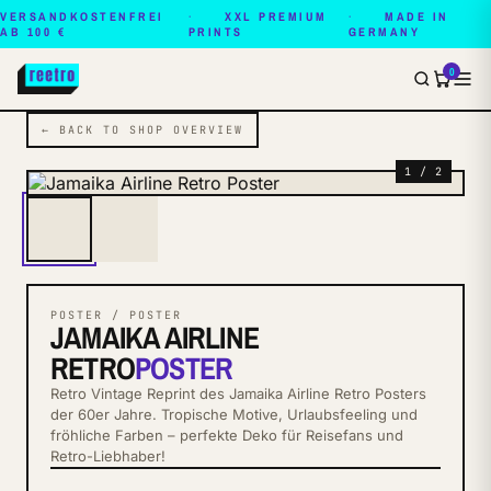
VERSANDKOSTENFREI
XXL PREMIUM
MADE IN
AB 100 €
PRINTS
GERMANY
0
← BACK TO SHOP OVERVIEW
1 / 2
POSTER / POSTER
JAMAIKA AIRLINE
RETRO
POSTER
Retro Vintage Reprint des Jamaika Airline Retro Posters
der 60er Jahre. Tropische Motive, Urlaubsfeeling und
fröhliche Farben – perfekte Deko für Reisefans und
Retro-Liebhaber!