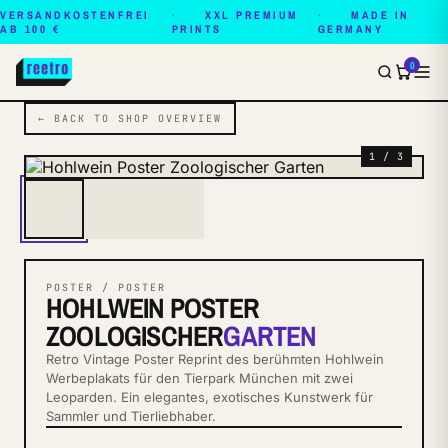
VERSANDKOSTENFREI
XXL PREMIUM
MADE IN
AB 100 €
PRINTS
GERMANY
0
← BACK TO SHOP OVERVIEW
1 / 3
POSTER / POSTER
HOHLWEIN POSTER
ZOOLOGISCHER
GARTEN
Retro Vintage Poster Reprint des berühmten Hohlwein
Werbeplakats für den Tierpark München mit zwei
Leoparden. Ein elegantes, exotisches Kunstwerk für
Sammler und Tierliebhaber.