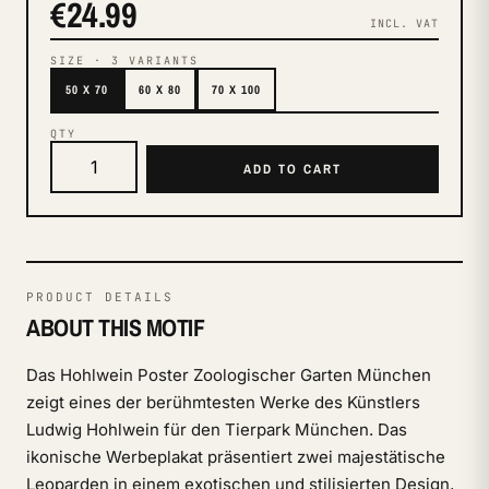
€24.99
INCL. VAT
SIZE
·
3
VARIANTS
50 X 70
60 X 80
70 X 100
QTY
ADD TO CART
PRODUCT DETAILS
ABOUT THIS MOTIF
Das Hohlwein Poster Zoologischer Garten München
zeigt eines der berühmtesten Werke des Künstlers
Ludwig Hohlwein für den Tierpark München. Das
ikonische Werbeplakat präsentiert zwei majestätische
Leoparden in einem exotischen und stilisierten Design,