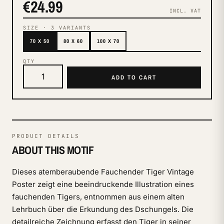
€24.99
INCL. VAT
SIZE
·
3
VARIANTS
70 X 50
80 X 60
100 X 70
QTY
ADD TO CART
PRODUCT DETAILS
ABOUT THIS MOTIF
Dieses atemberaubende Fauchender Tiger Vintage
Poster zeigt eine beeindruckende Illustration eines
fauchenden Tigers, entnommen aus einem alten
Lehrbuch über die Erkundung des Dschungels. Die
detailreiche Zeichnung erfasst den Tiger in seiner