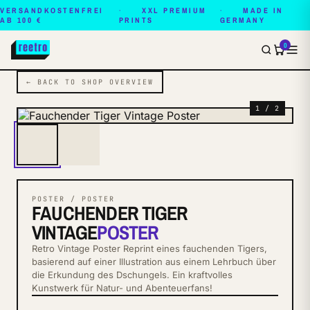
VERSANDKOSTENFREI
XXL PREMIUM
MADE IN
AB 100 €
PRINTS
GERMANY
0
← BACK TO SHOP OVERVIEW
1 / 2
POSTER / POSTER
FAUCHENDER TIGER
VINTAGE
POSTER
Retro Vintage Poster Reprint eines fauchenden Tigers,
basierend auf einer Illustration aus einem Lehrbuch über
die Erkundung des Dschungels. Ein kraftvolles
Kunstwerk für Natur- und Abenteuerfans!