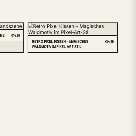
ENE
€44.99
RETRO PIXEL KISSEN – MAGISCHES
€44.99
WALDMOTIV IM PIXEL-ART-STIL