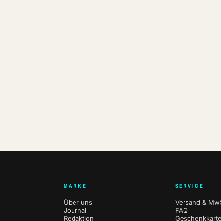
MARKE
SERVICE
Über uns
Versand & MwS
Journal
FAQ
Redaktion
Geschenkkart