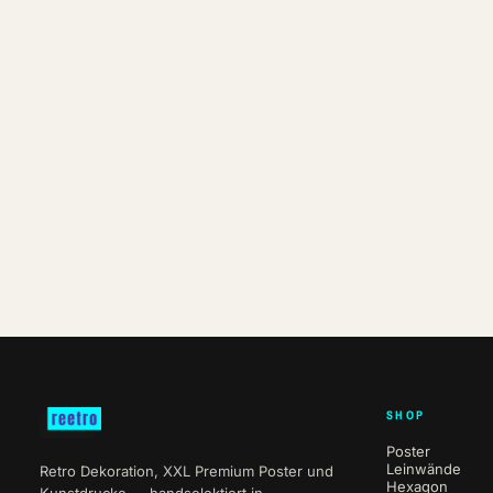
SHOP
Poster
Leinwände
Retro Dekoration, XXL Premium Poster und
Hexagon