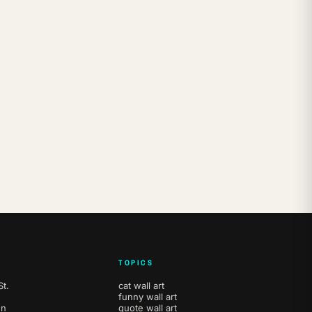
TOPICS
t.
cat wall art
funny wall art
en
quote wall art