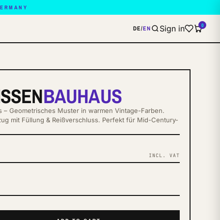
GERMANY
0
Sign in
DE
/
EN
ISSEN
BAUHAUS
 – Geometrisches Muster in warmen Vintage-Farben.
ug mit Füllung & Reißverschluss. Perfekt für Mid-Century-
INCL. VAT