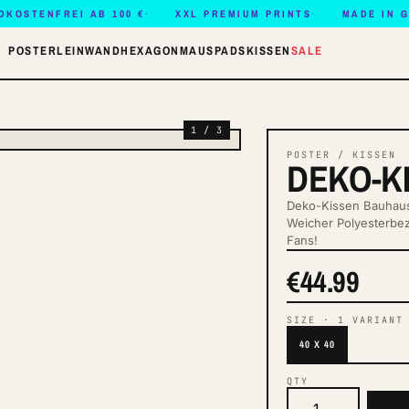
DKOSTENFREI AB 100 €
XXL PREMIUM PRINTS
MADE IN 
POSTER
LEINWAND
HEXAGON
MAUSPADS
KISSEN
SALE
1 / 3
POSTER / KISSEN
DEKO-K
Deko-Kissen Bauhaus
Weicher Polyesterbez
Fans!
€44.99
SIZE
·
1
VARIANT
40 X 40
QTY