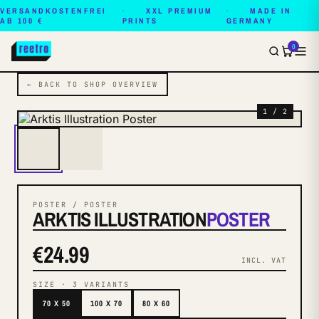
VERSANDKOSTENFREI
XXL PREMIUM
MADE IN
AB 100 €
PRINTS
GERMANY
0
← BACK TO SHOP OVERVIEW
1 / 2
POSTER / POSTER
ARKTIS ILLUSTRATION
POSTER
€24.99
INCL. VAT
SIZE
·
3
VARIANTS
70 X 50
100 X 70
80 X 60