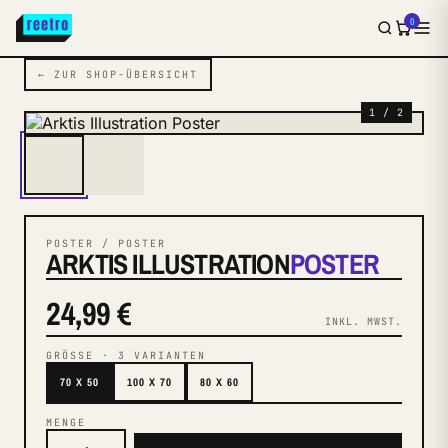
0
← ZUR SHOP-ÜBERSICHT
1 / 2
POSTER / POSTER
ARKTIS ILLUSTRATION
POSTER
24,99 €
INKL. MWST.
GRÖSSE
·
3
VARIANTEN
70 X 50
100 X 70
80 X 60
MENGE