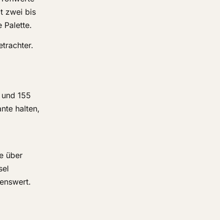
t zwei bis
 Palette.
trachter.
5 und 155
nte halten,
e über
sel
lenswert.