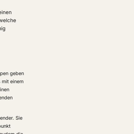
einen
 welche
hig
uppen geben
 mit einem
einen
genden
ender. Sie
punkt