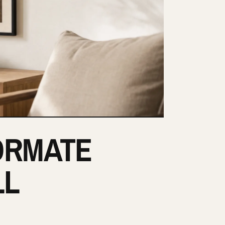
ORMATE
LL