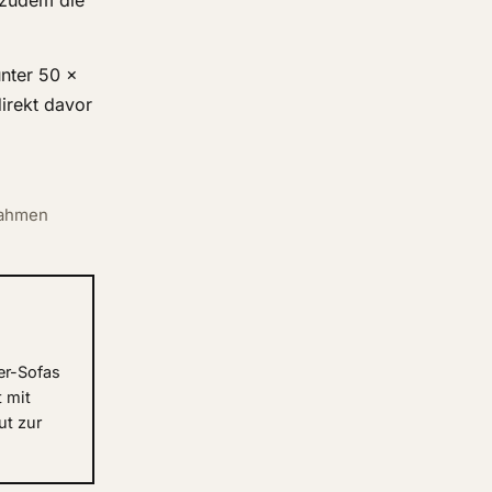
 zudem die
unter 50 ×
irekt davor
rahmen
er-Sofas
 mit
ut zur