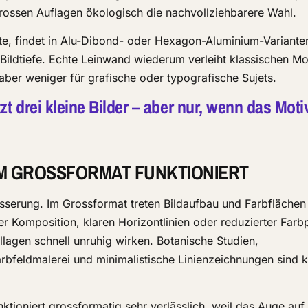
grossen Auflagen ökologisch die nachvollziehbarere Wahl.
, findet in Alu-Dibond- oder Hexagon-Aluminium-Variante
 Bildtiefe. Echte Leinwand wiederum verleiht klassischen Mo
aber weniger für grafische oder typografische Sujets.
zt drei kleine Bilder – aber nur, wenn das Moti
M GROSSFORMAT FUNKTIONIERT
rösserung. Im Grossformat treten Bildaufbau und Farbflächen
ger Komposition, klaren Horizontlinien oder reduzierter Farb
lagen schnell unruhig wirken. Botanische Studien,
rbfeldmalerei und minimalistische Linienzeichnungen sind k
tioniert grossformatig sehr verlässlich, weil das Auge au