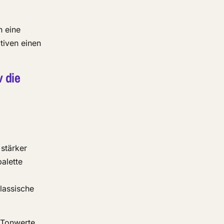
n eine
tiven einen
v die
 stärker
palette
lassische
f Tonwerte