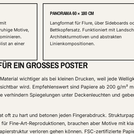
PANORAMA 60 × 180 CM
mit
Langformat für Flure, über Sideboards od
ruhige Motive,
Bettkopfersatz. Funktioniert mit Landsch
dominieren.
Architekturmotiven und abstrakten
list an einer
Linienkompositionen.
 FÜR EIN GROSSES POSTER
aterial wichtiger als bei kleinen Drucken, weil jede Welligk
r sichtbar wird. Empfehlenswert sind Papiere ab 200 g/m² mi
ie verhindern Spiegelungen unter Deckenleuchten und gebe
 oft zu hart und betonen jeden Fingerabdruck. Strukturpap
ve für Fine-Art-Reproduktionen, brauchen aber Motive mit kla
 Papierstruktur verloren gehen können. FSC-zertifizierte Papi