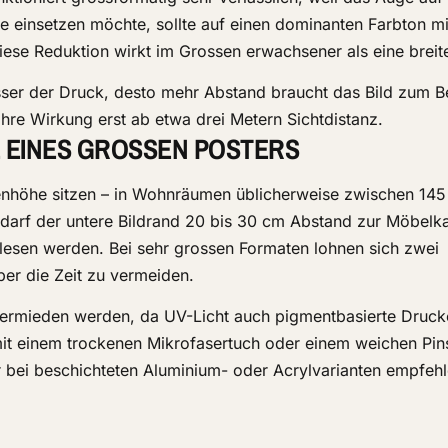
be einsetzen möchte, sollte auf einen dominanten Farbton mi
iese Reduktion wirkt im Grossen erwachsener als eine breite
össer der Druck, desto mehr Abstand braucht das Bild zum Be
ihre Wirkung erst ab etwa drei Metern Sichtdistanz.
 EINES GROSSEN POSTERS
ugenhöhe sitzen – in Wohnräumen üblicherweise zwischen 14
rf der untere Bildrand 20 bis 30 cm Abstand zur Möbelka
elesen werden. Bei sehr grossen Formaten lohnen sich zwei
er die Zeit zu vermeiden.
 vermieden werden, da UV-Licht auch pigmentbasierte Druck
 mit einem trockenen Mikrofasertuch oder einem weichen Pin
ur bei beschichteten Aluminium- oder Acrylvarianten empfeh