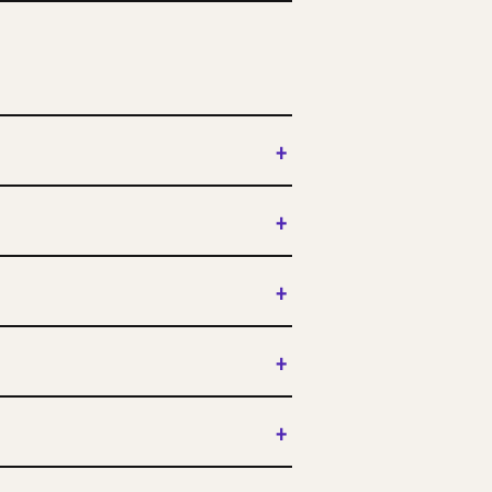
+
+
+
+
+