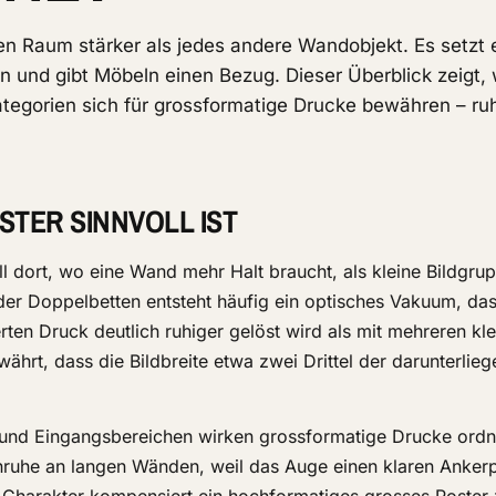
en Raum stärker als jedes andere Wandobjekt. Es setzt 
hen und gibt Möbeln einen Bezug. Dieser Überblick zeigt,
ategorien sich für grossformatige Drucke bewähren – ru
STER SINNVOLL IST
all dort, wo eine Wand mehr Halt braucht, als kleine Bildgr
er Doppelbetten entsteht häufig ein optisches Vakuum, das
rten Druck deutlich ruhiger gelöst wird als mit mehreren kl
ährt, dass die Bildbreite etwa zwei Drittel der darunterlie
und Eingangsbereichen wirken grossformatige Drucke ordn
uhe an langen Wänden, weil das Auge einen klaren Anker