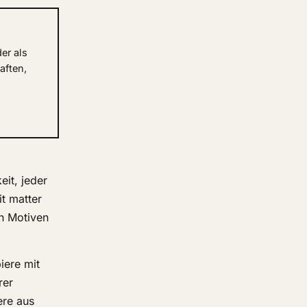
er als
aften,
eit, jeder
t matter
n Motiven
iere mit
rer
ere aus