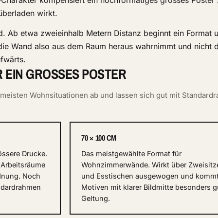
u-Charakter kompensiert ein hochformatiges grosses Poster
berladen wirkt.
d. Ab etwa zweieinhalb Metern Distanz beginnt ein Format 
die Wand also aus dem Raum heraus wahrnimmt und nicht d
ufwärts.
 EIN GROSSES POSTER
 meisten Wohnsituationen ab und lassen sich gut mit Standard
70 × 100 CM
össere Drucke.
Das meistgewählte Format für
 Arbeitsräume
Wohnzimmerwände. Wirkt über Zweisitz
ordnung. Noch
und Esstischen ausgewogen und kommt
andardrahmen
Motiven mit klarer Bildmitte besonders g
Geltung.