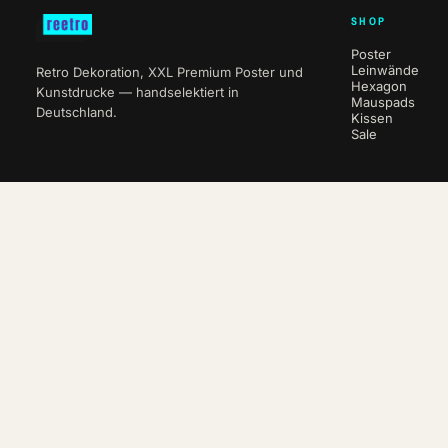
SHOP
Poster
Leinwände
Retro Dekoration, XXL Premium Poster und
Hexagon
Kunstdrucke — handselektiert in
Mauspads
Deutschland.
Kissen
Sale
NEWSLETTER
10 % auf deine erste Bestellung.
ABO
WITHDRAW FROM CONTRACT