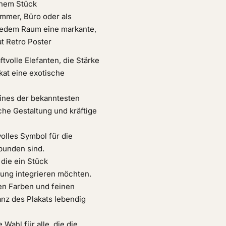
einem Stück
mer, Büro oder als
t jedem Raum eine markante,
at Retro Poster
ftvolle Elefanten, die Stärke
kat eine exotische
eines der bekanntesten
che Gestaltung und kräftige
volles Symbol für die
rbunden sind.
 die ein Stück
htung integrieren möchten.
en Farben und feinen
ganz des Plakats lebendig
 Wahl für alle, die die