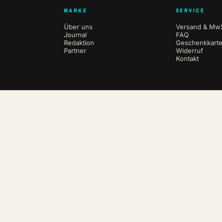
MARKE
SERVICE
Über uns
Versand & MwS
Journal
FAQ
Redaktion
Geschenkkart
Partner
Widerruf
Kontakt