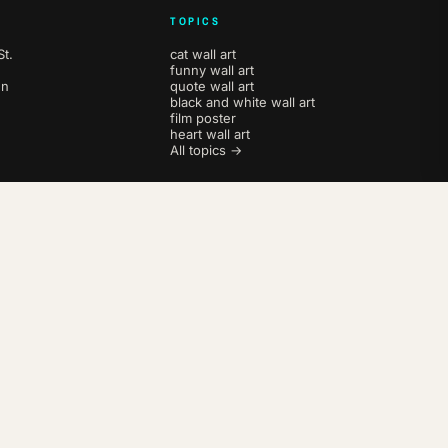
TOPICS
t.
cat wall art
funny wall art
en
quote wall art
black and white wall art
film poster
heart wall art
All topics →