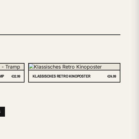
AMP
KLASSISCHES RETRO KINOPOSTER
€32.99
€24.99
S