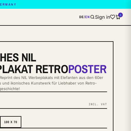
GERMANY
0
Sign in
DE
/
EN
HES NIL
LAKAT RETRO
POSTER
 Reprint des NIL Werbeplakats mit Elefanten aus den 60er
les und ikonisches Kunstwerk für Liebhaber von Retro-
eschichte!
INCL. VAT
S
100 X 70