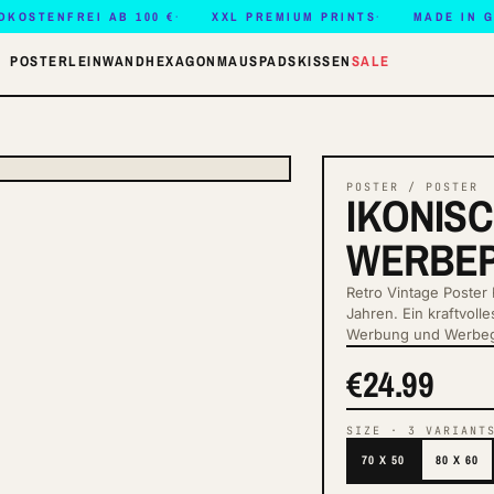
DKOSTENFREI AB 100 €
XXL PREMIUM PRINTS
MADE IN 
POSTER
LEINWAND
HEXAGON
MAUSPADS
KISSEN
SALE
POSTER / POSTER
IKONISC
WERBEP
Retro Vintage Poster
Jahren. Ein kraftvol
Werbung und Werbeg
€24.99
SIZE
·
3
VARIANT
70 X 50
80 X 60