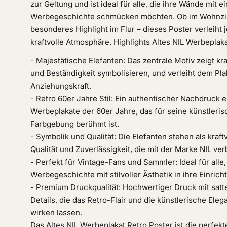
zur Geltung und ist ideal für alle, die ihre Wände mit 
Werbegeschichte schmücken möchten. Ob im Wohnzim
besonderes Highlight im Flur – dieses Poster verleih
kraftvolle Atmosphäre. Highlights Altes NIL Werbeplak
- Majestätische Elefanten: Das zentrale Motiv zeigt kra
und Beständigkeit symbolisieren, und verleiht dem Pla
Anziehungskraft.
- Retro 60er Jahre Stil: Ein authentischer Nachdruck 
Werbeplakate der 60er Jahre, das für seine künstleris
Farbgebung berühmt ist.
- Symbolik und Qualität: Die Elefanten stehen als kraft
Qualität und Zuverlässigkeit, die mit der Marke NIL ve
- Perfekt für Vintage-Fans und Sammler: Ideal für alle,
Werbegeschichte mit stilvoller Ästhetik in ihre Einric
- Premium Druckqualität: Hochwertiger Druck mit satt
Details, die das Retro-Flair und die künstlerische Ele
wirken lassen.
Das Altes NIL Werbeplakat Retro Poster ist die perfekte