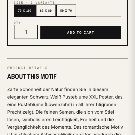
SIZE
·
3
VARIANTS
70 X 100
60 X 80
50 X 70
QTY
ADD TO CART
PRODUCT DETAILS
ABOUT THIS MOTIF
Zarte Schönheit der Natur finden Sie in diesem
eleganten Schwarz-Weiß Pusteblume XXL Poster, das
eine Pusteblume (Löwenzahn) in all ihrer filigranen
Pracht zeigt. Die feinen Samen, die sich vom Stiel
lösen, symbolisieren Leichtigkeit, Freiheit und die
Vergänglichkeit des Moments. Das romantische Motiv
ist in stilvollem Schwarz-Weiß gehalten, wodurch die