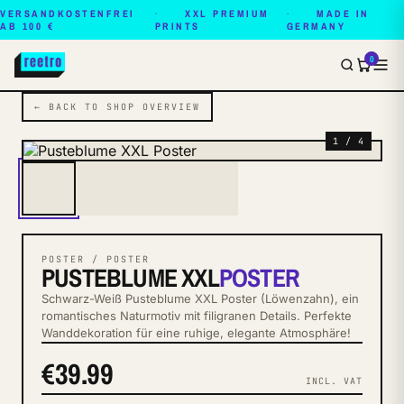
VERSANDKOSTENFREI
XXL PREMIUM
MADE IN
AB 100 €
PRINTS
GERMANY
0
← BACK TO SHOP OVERVIEW
1 / 4
POSTER / POSTER
PUSTEBLUME XXL
POSTER
Schwarz-Weiß Pusteblume XXL Poster (Löwenzahn), ein
romantisches Naturmotiv mit filigranen Details. Perfekte
Wanddekoration für eine ruhige, elegante Atmosphäre!
€39.99
INCL. VAT