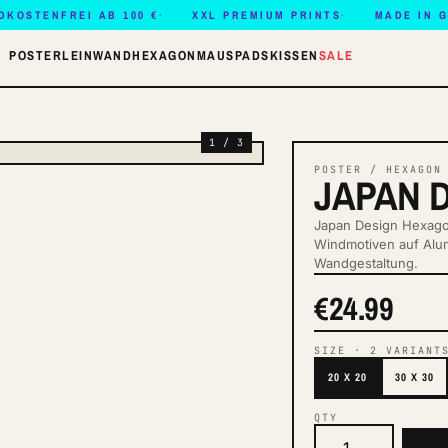
DKOSTENFREI AB 100 €
XXL PREMIUM PRINTS
MADE IN 
POSTER
LEINWAND
HEXAGON
MAUSPADS
KISSEN
SALE
1 / 3
POSTER / HEXAGON
JAPAN 
Japan Design Hexagon
Windmotiven auf Alumi
Wandgestaltung.
€24.99
SIZE
·
2
VARIANT
20 X 20
30 X 30
QTY