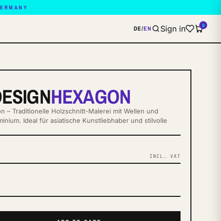
GERMANY
0
Sign in
DE
/
EN
DESIGN
HEXAGON
 – Traditionelle Holzschnitt-Malerei mit Wellen und
nium. Ideal für asiatische Kunstliebhaber und stilvolle
INCL. VAT
S