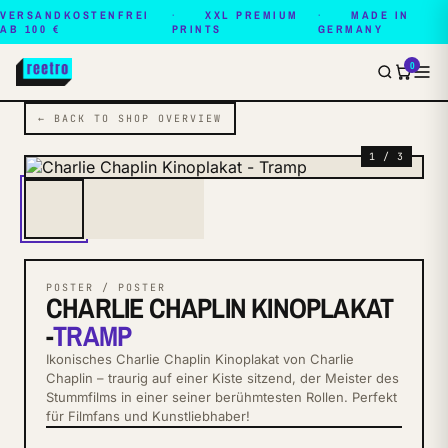
VERSANDKOSTENFREI
XXL PREMIUM
MADE IN
AB 100 €
PRINTS
GERMANY
0
← BACK TO SHOP OVERVIEW
1 / 3
POSTER / POSTER
CHARLIE CHAPLIN KINOPLAKAT
-
TRAMP
Ikonisches Charlie Chaplin Kinoplakat von Charlie
Chaplin – traurig auf einer Kiste sitzend, der Meister des
Stummfilms in einer seiner berühmtesten Rollen. Perfekt
für Filmfans und Kunstliebhaber!