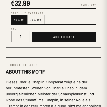
€32.99
INCL. VAT
SIZE
·
2
VARIANTS
60 X 80
70 X 100
QTY
ADD TO CART
PRODUCT DETAILS
ABOUT THIS MOTIF
Dieses Charlie Chaplin Kinoplakat zeigt eine der
berühmtesten Szenen von Charlie Chaplin, dem
unvergleichlichen Meister der Schauspielkunst und
Ikone des Stummfilms. Chaplin, in seiner Rolle als
„Tramp“ in der zerlumpten Kleidung, sitzt melancholisch