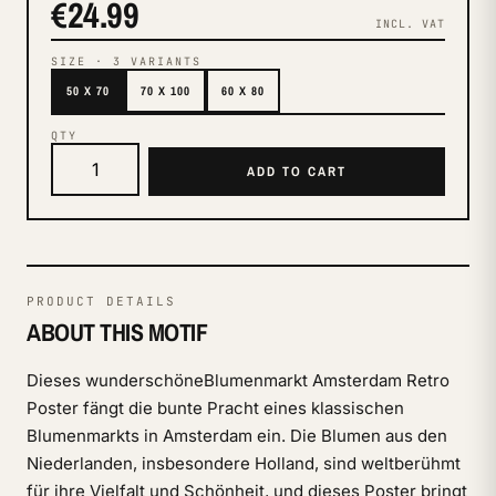
€24.99
INCL. VAT
SIZE
·
3
VARIANTS
50 X 70
70 X 100
60 X 80
QTY
ADD TO CART
PRODUCT DETAILS
ABOUT THIS MOTIF
Dieses wunderschöneBlumenmarkt Amsterdam Retro
Poster fängt die bunte Pracht eines klassischen
Blumenmarkts in Amsterdam ein. Die Blumen aus den
Niederlanden, insbesondere Holland, sind weltberühmt
für ihre Vielfalt und Schönheit, und dieses Poster bringt