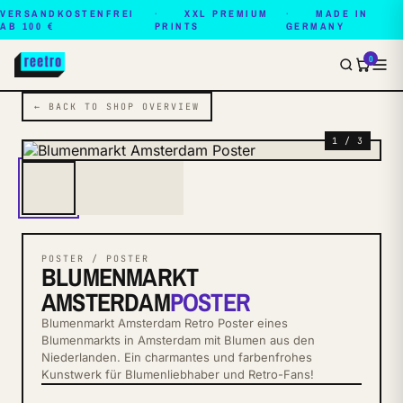
VERSANDKOSTENFREI
XXL PREMIUM
MADE IN
AB 100 €
PRINTS
GERMANY
0
← BACK TO SHOP OVERVIEW
1 / 3
POSTER / POSTER
BLUMENMARKT
AMSTERDAM
POSTER
Blumenmarkt Amsterdam Retro Poster eines
Blumenmarkts in Amsterdam mit Blumen aus den
Niederlanden. Ein charmantes und farbenfrohes
Kunstwerk für Blumenliebhaber und Retro-Fans!