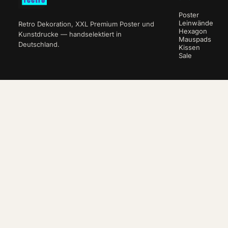
Poster
Leinwände
Retro Dekoration, XXL Premium Poster und
Hexagon
Kunstdrucke — handselektiert in
Mauspads
Deutschland.
Kissen
Sale
NEWSLETTER
10 % auf deine erste Bestellung.
ABO
VERTRAG WIDERRUFEN
© 2026 reetro · e-companion.de