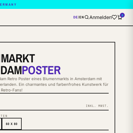
GERMANY
0
Anmelden
DE
/
EN
NMARKT
RDAM
POSTER
am Retro Poster eines Blumenmarkts in Amsterdam mit
erlanden. Ein charmantes und farbenfrohes Kunstwerk für
 Retro-Fans!
INKL. MWST.
NTEN
60 X 80