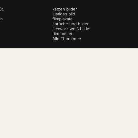
t.
katzen bilder
lustiges bild
en
filmplakate
sprüche und bilder
schwarz weiß bilder
film poster
Alle Themen →
AGB
Datenschutz
Impressum
Widerrufsbelehrung