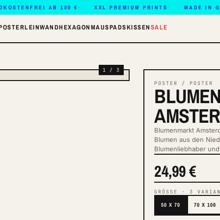
DKOSTENFREI AB 100 €
XXL PREMIUM PRINTS
MADE IN 
POSTER
LEINWAND
HEXAGON
MAUSPADS
KISSEN
SALE
1 / 3
POSTER / POSTER
BLUME
AMSTE
Blumenmarkt Amsterd
Blumen aus den Nied
Blumenliebhaber und
24,99 €
GRÖSSE
·
3
VARIA
50 X 70
70 X 100