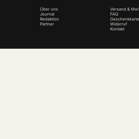
Über uns
Versand & MwS
Journal
FAQ
Redaktion
Geschenkkart
Partner
Widerruf
Kontakt