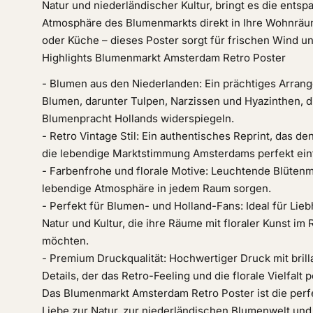
Natur und niederländischer Kultur, bringt es die entsp
Atmosphäre des Blumenmarkts direkt in Ihre Wohnrä
oder Küche – dieses Poster sorgt für frischen Wind u
Highlights Blumenmarkt Amsterdam Retro Poster
- Blumen aus den Niederlanden: Ein prächtiges Arran
Blumen, darunter Tulpen, Narzissen und Hyazinthen, d
Blumenpracht Hollands widerspiegeln.
- Retro Vintage Stil: Ein authentisches Reprint, das 
die lebendige Marktstimmung Amsterdams perfekt ein
- Farbenfrohe und florale Motive: Leuchtende Blütenmot
lebendige Atmosphäre in jedem Raum sorgen.
- Perfekt für Blumen- und Holland-Fans: Ideal für Lie
Natur und Kultur, die ihre Räume mit floraler Kunst i
möchten.
- Premium Druckqualität: Hochwertiger Druck mit bril
Details, der das Retro-Feeling und die florale Vielfalt 
Das Blumenmarkt Amsterdam Retro Poster ist die perfek
Liebe zur Natur, zur niederländischen Blumenwelt und