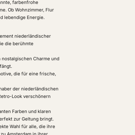
annte, farbenfrohe
ume. Ob Wohnzimmer, Flur
nd lebendige Energie.
gement niederländischer
ie die berühmte
den nostalgischen Charme und
fängt.
ive, die für eine frische,
bhaber der niederländischen
m Retro-Look verschönern
lanten Farben und klaren
perfekt zur Geltung bringt.
te Wahl für alle, die ihre
 zu Amsterdam in ihrer