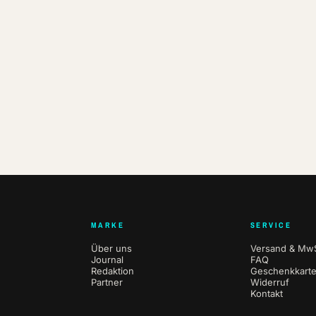
MARKE
SERVICE
Über uns
Versand & MwS
Journal
FAQ
Redaktion
Geschenkkart
Partner
Widerruf
Kontakt