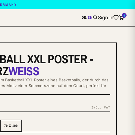
GERMANY
0
Sign in
DE
/
EN
BALL XXL POSTER -
RZ
WEISS
 Basketball XXL Poster eines Basketballs, der durch das
es Motiv einer Sommerszene auf dem Court, perfekt für
INCL. VAT
S
70 X 100