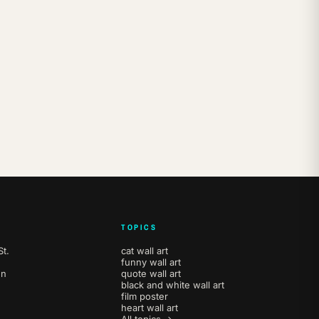
TOPICS
t.
cat wall art
funny wall art
en
quote wall art
black and white wall art
film poster
heart wall art