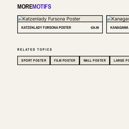
MORE
MOTIFS
KATZENLADY FURSONA POSTER
KANAGAWA 
€24.99
RELATED TOPICS
SPORT POSTER
FILM POSTER
WALL POSTER
LARGE P