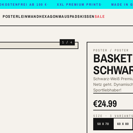
DKOSTENFREI AB 100 €
XXL PREMIUM PRINTS
MADE IN 
POSTER
LEINWAND
HEXAGON
MAUSPADS
KISSEN
SALE
1 / 4
POSTER / POSTER
BASKET
SCHWA
Schwarz-Weiß Premium
Netz geht. Dynamisch
Sportliebhaber!
€24.99
SIZE
·
3
VARIANT
50 X 70
60 X 80