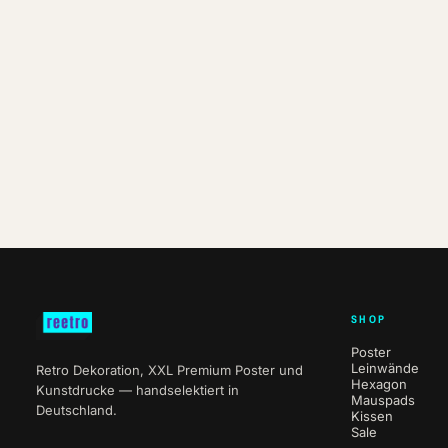
SHOP
Poster
Leinwände
Retro Dekoration, XXL Premium Poster und
Hexagon
Kunstdrucke — handselektiert in
Mauspads
Deutschland.
Kissen
Sale