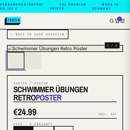
VERSANDKOSTENFREI
XXL PREMIUM
MADE IN
AB 100 €
PRINTS
GERMANY
0
← BACK TO SHOP OVERVIEW
1 / 2
POSTER / POSTER
SCHWIMMER ÜBUNGEN
RETRO
POSTER
€24.99
INCL. VAT
SIZE
·
3
VARIANTS