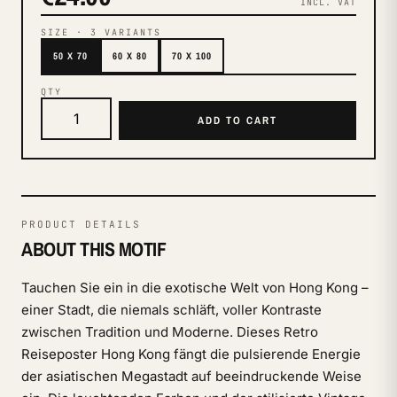
INCL. VAT
SIZE
·
3
VARIANTS
50 X 70
60 X 80
70 X 100
QTY
ADD TO CART
PRODUCT DETAILS
ABOUT THIS MOTIF
Tauchen Sie ein in die exotische Welt von Hong Kong –
einer Stadt, die niemals schläft, voller Kontraste
zwischen Tradition und Moderne. Dieses Retro
Reiseposter Hong Kong fängt die pulsierende Energie
der asiatischen Megastadt auf beeindruckende Weise