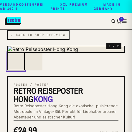
VERSANDKOSTENFREI
XXL PREMIUM
MADE IN
AB 100 €
PRINTS
GERMANY
0
← BACK TO SHOP OVERVIEW
1 / 2
POSTER / POSTER
RETRO REISEPOSTER
HONG
KONG
Retro Reiseposter Hong Kong die exotische, pulsierende
Metropole im Vintage-Stil. Perfekt für Liebhaber urbaner
Abenteuer und asiatischer Kultur!
€24.99