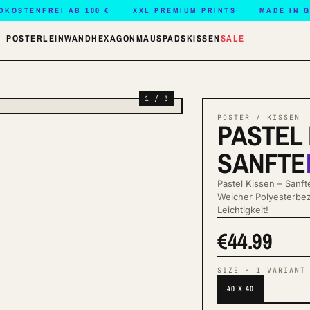
DKOSTENFREI AB 100 €
XXL PREMIUM PRINTS
MADE IN 
POSTER
LEINWAND
HEXAGON
MAUSPADS
KISSEN
SALE
1 / 3
POSTER / KISSEN
PASTEL 
SANFTE
Pastel Kissen – Sanft
Weicher Polyesterbez
Leichtigkeit!
€44.99
SIZE
·
1
VARIANT
40 X 40