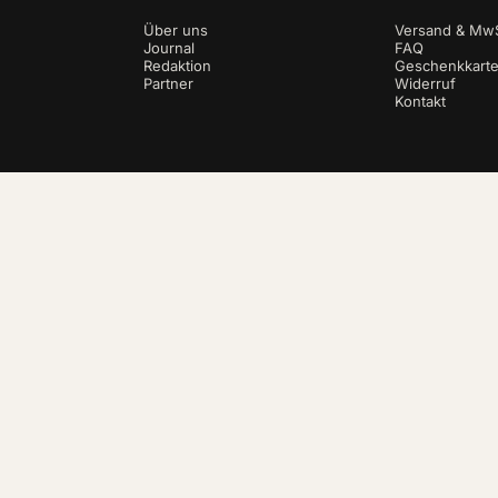
Über uns
Versand & MwS
Journal
FAQ
Redaktion
Geschenkkart
Partner
Widerruf
Kontakt