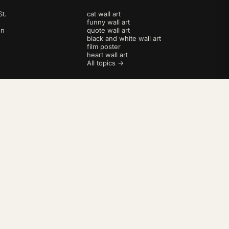
t.
cat wall art
funny wall art
en
quote wall art
black and white wall art
film poster
heart wall art
All topics →
AGB
Datenschutz
Impressum
Widerrufsbelehrung