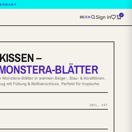
GERMANY
0
Sign in
DE
/
EN
KISSEN –
MONSTERA-BLÄTTER
e Monstera-Blätter in warmen Beige-, Blau- & Koralltönen.
ug mit Füllung & Reißverschluss. Perfekt für tropische
INCL. VAT