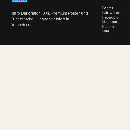
Poster
Leinwände
Retro Dekoration, XXL Premium Poster und
Hexagon
Kunstdrucke — handselektiert in
Mauspads
Deutschland.
Kissen
Sale
NEWSLETTER
10 % auf deine erste Bestellung.
ABO
WITHDRAW FROM CONTRACT
© 2026 reetro · e-companion.de