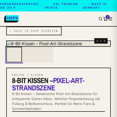
VERSANDKOSTENFREI
XXL PREMIUM
MADE IN
AB 100 €
PRINTS
GERMANY
0
← BACK TO SHOP OVERVIEW
1 / 3
POSTER / KISSEN
8-BIT KISSEN –
PIXEL-ART-
STRANDSZENE
8-Bit Kissen – Detailreiche Pixel-Art-Strandszene für
entspannte Gamer-Vibes. Weicher Polyesterbezug mit
Füllung & Reißverschluss. Perfekt für Retro-Fans &
Sommerliebhaber!