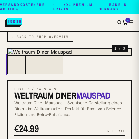
VERSANDKOSTENFREI
XXL PREMIUM
MADE IN
AB 100 €
PRINTS
GERMANY
0
← BACK TO SHOP OVERVIEW
1 / 3
POSTER / MAUSPADS
WELTRAUM DINER
MAUSPAD
Weltraum Diner Mauspad – Szenische Darstellung eines
Diners im Weltraumhafen. Perfekt für Fans von Science-
Fiction und Retro-Futurismus.
€24.99
INCL. VAT