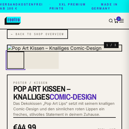
VERSANDKOSTENFREI
XXL PREMIUM
MADE IN
AB 100 €
PRINTS
GERMANY
0
← BACK TO SHOP OVERVIEW
1 / 3
POSTER / KISSEN
POP ART KISSEN –
KNALLIGES
COMIC-DESIGN
Das Dekokissen „Pop Art Lips“ setzt mit seinem knalligen
Comic-Design und den sinnlichen roten Lippen ein
freches, stilvolles Statement in deinem Zuhause.
€44.99