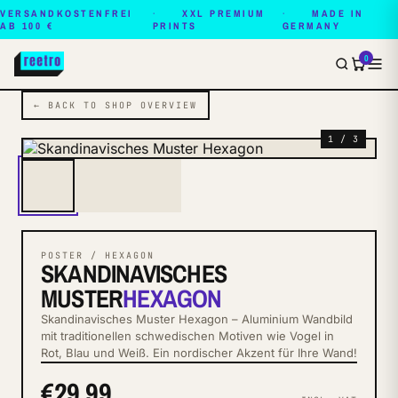
VERSANDKOSTENFREI
XXL PREMIUM
MADE IN
AB 100 €
PRINTS
GERMANY
0
← BACK TO SHOP OVERVIEW
1 / 3
POSTER / HEXAGON
SKANDINAVISCHES
MUSTER
HEXAGON
Skandinavisches Muster Hexagon – Aluminium Wandbild
mit traditionellen schwedischen Motiven wie Vogel in
Rot, Blau und Weiß. Ein nordischer Akzent für Ihre Wand!
€29.99