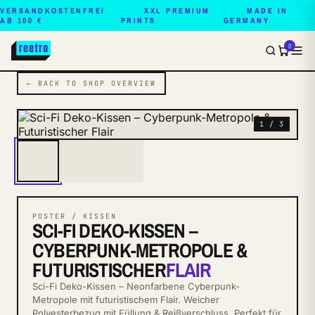
VERSANDKOSTENFREI
XXL PREMIUM
MADE IN
AB 100 €
PRINTS
GERMANY
0
← BACK TO SHOP OVERVIEW
1 / 3
POSTER / KISSEN
SCI-FI DEKO-KISSEN –
CYBERPUNK-METROPOLE &
FUTURISTISCHER
FLAIR
Sci-Fi Deko-Kissen – Neonfarbene Cyberpunk-
Metropole mit futuristischem Flair. Weicher
Polyesterbezug mit Füllung & Reißverschluss. Perfekt für