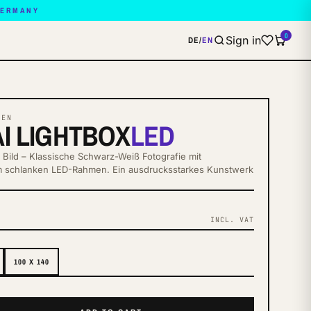
GERMANY
0
Sign in
DE
/
EN
XEN
I LIGHTBOX
LED
 Bild – Klassische Schwarz-Weiß Fotografie mit
im schlanken LED-Rahmen. Ein ausdrucksstarkes Kunstwerk
INCL. VAT
S
100 X 140