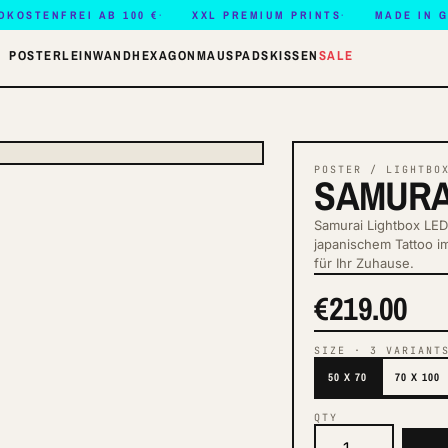
DKOSTENFREI AB 100 €
XXL PREMIUM PRINTS
MADE IN 
POSTER
LEINWAND
HEXAGON
MAUSPADS
KISSEN
SALE
POSTER / LIGHTBO
SAMURA
Samurai Lightbox LED
japanischem Tattoo 
für Ihr Zuhause.
€219.00
SIZE
·
3
VARIANT
50 X 70
70 X 100
QTY