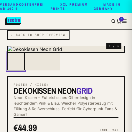
VERSANDKOSTENFREI
XXL PREMIUM
MADE IN
AB 100 €
PRINTS
GERMANY
0
← BACK TO SHOP OVERVIEW
1 / 3
POSTER / KISSEN
DEKOKISSEN NEON
GRID
Neon Kissen – Futuristisches Gitterdesign in
leuchtendem Pink & Blau. Weicher Polyesterbezug mit
Füllung & Reißverschluss. Perfekt für Cyberpunk-Fans &
Gamer!
€44.99
INCL. VAT