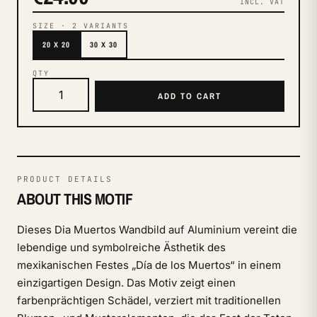
INCL. VAT
SIZE
·
2
VARIANTS
20 X 20
30 X 30
QTY
ADD TO CART
PRODUCT DETAILS
ABOUT THIS MOTIF
Dieses Dia Muertos Wandbild auf Aluminium vereint die
lebendige und symbolreiche Ästhetik des
mexikanischen Festes „Día de los Muertos“ in einem
einzigartigen Design. Das Motiv zeigt einen
farbenprächtigen Schädel, verziert mit traditionellen