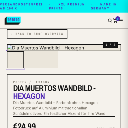
VERSANDKOSTENFREI
XXL PREMIUM
MADE IN
AB 100 €
PRINTS
GERMANY
0
← BACK TO SHOP OVERVIEW
1 / 3
POSTER / HEXAGON
DIA MUERTOS WANDBILD -
HEXAGON
Dia Muertos Wandbild – Farbenfrohes Hexagon
Fotodruck auf Aluminium mit traditionellen
Schädelmotiven. Ein festlicher Akzent für Ihre Wand!
€24.99