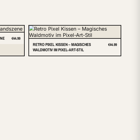
ENE
€44.99
RETRO PIXEL KISSEN – MAGISCHES
€44.99
WALDMOTIV IM PIXEL-ART-STIL