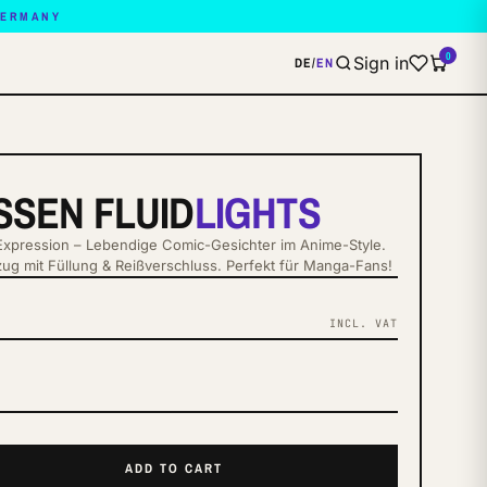
GERMANY
0
Sign in
DE
/
EN
SSEN FLUID
LIGHTS
Expression – Lebendige Comic-Gesichter im Anime-Style.
ug mit Füllung & Reißverschluss. Perfekt für Manga-Fans!
INCL. VAT
ADD TO CART