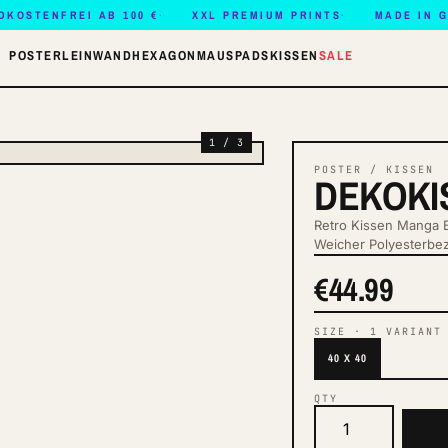
DKOSTENFREI AB 100 €
XXL PREMIUM PRINTS
MADE IN 
POSTER
LEINWAND
HEXAGON
MAUSPADS
KISSEN
SALE
1 / 3
POSTER / KISSEN
DEKOKI
Retro Kissen Manga 
Weicher Polyesterbez
€44.99
SIZE
·
1
VARIANT
40 X 40
QTY