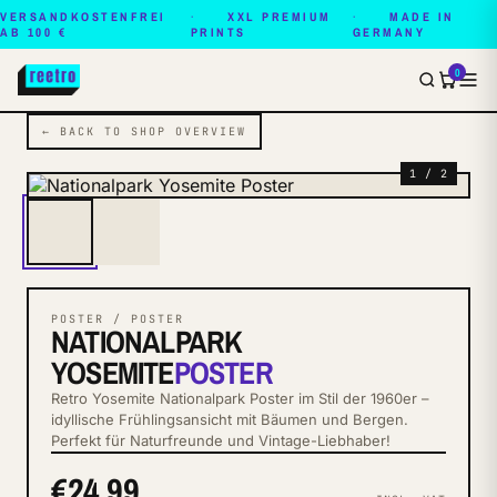
VERSANDKOSTENFREI
XXL PREMIUM
MADE IN
AB 100 €
PRINTS
GERMANY
0
← BACK TO SHOP OVERVIEW
1 / 2
POSTER / POSTER
NATIONALPARK
YOSEMITE
POSTER
Retro Yosemite Nationalpark Poster im Stil der 1960er –
idyllische Frühlingsansicht mit Bäumen und Bergen.
Perfekt für Naturfreunde und Vintage-Liebhaber!
€24.99