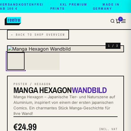
VERSANDKOSTENFREI
XXL PREMIUM
MADE IN
AB 100 €
PRINTS
GERMANY
0
← BACK TO SHOP OVERVIEW
1 / 3
POSTER / HEXAGON
MANGA HEXAGON
WANDBILD
Manga Hexagon – Japanische Tier- und Naturszene auf
Aluminium, inspiriert von einem der ersten japanischen
Comics. Ein charmantes Stück Manga-Geschichte für
Ihre Wand!
€24.99
INCL. VAT