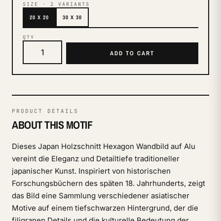
SIZE
·
2
VARIANTS
20 X 20
30 X 30
QTY
ADD TO CART
PRODUCT DETAILS
ABOUT THIS MOTIF
Dieses Japan Holzschnitt Hexagon Wandbild auf Alu
vereint die Eleganz und Detailtiefe traditioneller
japanischer Kunst. Inspiriert von historischen
Forschungsbüchern des späten 18. Jahrhunderts, zeigt
das Bild eine Sammlung verschiedener asiatischer
Motive auf einem tiefschwarzen Hintergrund, der die
filigranen Details und die kulturelle Bedeutung der