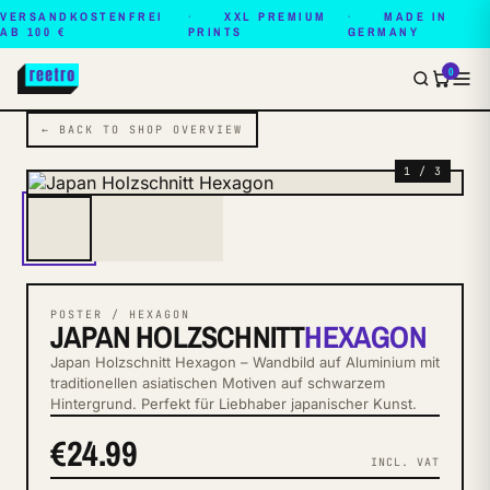
VERSANDKOSTENFREI
XXL PREMIUM
MADE IN
AB 100 €
PRINTS
GERMANY
0
← BACK TO SHOP OVERVIEW
1 / 3
POSTER / HEXAGON
JAPAN HOLZSCHNITT
HEXAGON
Japan Holzschnitt Hexagon – Wandbild auf Aluminium mit
traditionellen asiatischen Motiven auf schwarzem
Hintergrund. Perfekt für Liebhaber japanischer Kunst.
€24.99
INCL. VAT