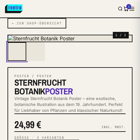
0
← ZUR SHOP-ÜBERSICHT
1 / 2
POSTER / POSTER
STERNFRUCHT
BOTANIK
POSTER
Vintage Sternfrucht Botanik Poster – eine exotische,
botanische Illustration aus dem 19. Jahrhundert. Perfekt
für Liebhaber von Pflanzen und klassischer Naturkunst!
24,99 €
INKL. MWST.
GRÖSSE
·
3
VARIANTEN