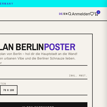
GERMANY
0
Anmelden
DE
/
EN
LAN BERLIN
POSTER
tplan von Berlin – hol dir die Hauptstadt an die Wand!
 den urbanen Vibe und die Berliner Schnauze lieben.
er
INKL. MWST.
NTEN
70 X 100