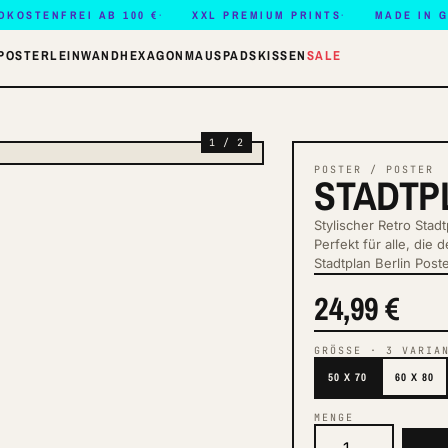
DKOSTENFREI AB 100 €
XXL PREMIUM PRINTS
MADE IN 
POSTER
LEINWAND
HEXAGON
MAUSPADS
KISSEN
SALE
1 / 2
POSTER / POSTER
STADTP
Stylischer Retro Stad
Perfekt für alle, die
Stadtplan Berlin Post
24,99 €
GRÖSSE
·
3
VARIA
50 X 70
60 X 80
MENGE