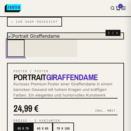
0
← ZUR SHOP-ÜBERSICHT
1 / 4
POSTER / POSTER
PORTRAIT
GIRAFFENDAME
Kurioses Premium Poster einer Giraffendame in einem
barocken Gewand mit hohem Kragen und kräftigen
Farben. Ein elegantes und humorvolles Kunstwerk
24,99 €
INKL. MWST.
GRÖSSE
·
3
VARIANTEN
50 X 70
60 X 80
70 X 100