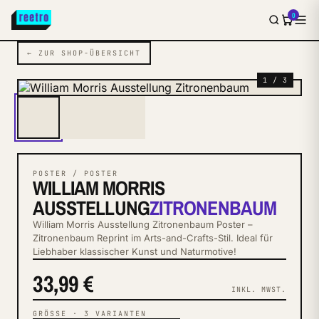
0
← ZUR SHOP-ÜBERSICHT
1 / 3
POSTER / POSTER
WILLIAM MORRIS
AUSSTELLUNG
ZITRONENBAUM
William Morris Ausstellung Zitronenbaum Poster –
Zitronenbaum Reprint im Arts-and-Crafts-Stil. Ideal für
Liebhaber klassischer Kunst und Naturmotive!
33,99 €
INKL. MWST.
GRÖSSE
·
3
VARIANTEN