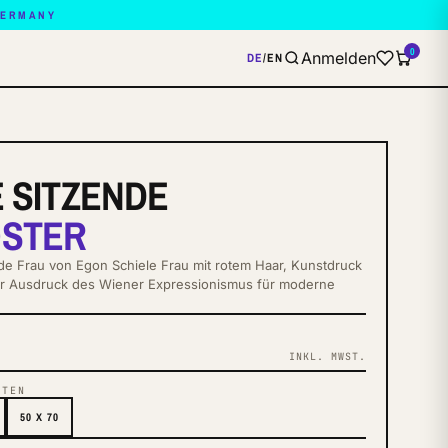
GERMANY
0
Anmelden
DE
/
EN
 SITZENDE
STER
nde Frau von Egon Schiele Frau mit rotem Haar, Kunstdruck
her Ausdruck des Wiener Expressionismus für moderne
INKL. MWST.
NTEN
50 X 70