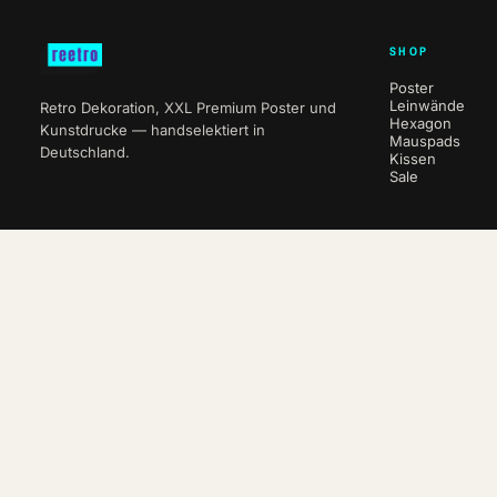
SHOP
Poster
Leinwände
Retro Dekoration, XXL Premium Poster und
Hexagon
Kunstdrucke — handselektiert in
Mauspads
Deutschland.
Kissen
Sale
NEWSLETTER
10 % auf deine erste Bestellung.
ABO
VERTRAG WIDERRUFEN