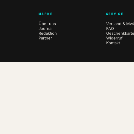
MARKE
SERVICE
Über uns
Versand & MwS
Journal
FAQ
Redaktion
Geschenkkart
Partner
Widerruf
Kontakt