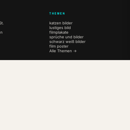
THEMEN
t.
katzen bilder
lustiges bild
en
filmplakate
sprüche und bilder
schwarz weiß bilder
film poster
Alle Themen →