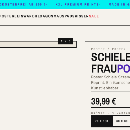
DKOSTENFREI AB 100 €
XXL PREMIUM PRINTS
MADE IN 
POSTER
LEINWAND
HEXAGON
MAUSPADS
KISSEN
SALE
1 / 3
POSTER / POSTER
SCHIELE
FRAU
PO
Poster Schiele Sitze
Reprint. Ein ikonisc
Kunstliebhaber!
39,99 €
GRÖSSE
·
3
VARIA
70 X 100
60 X 80