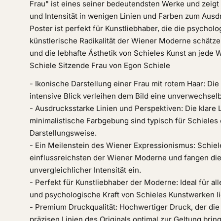
Frau" ist eines seiner bedeutendsten Werke und zeigt 
und Intensität in wenigen Linien und Farben zum Ausd
Poster ist perfekt für Kunstliebhaber, die die psychol
künstlerische Radikalität der Wiener Moderne schätzen.
und die lebhafte Ästhetik von Schieles Kunst an jede 
Schiele Sitzende Frau von Egon Schiele
- Ikonische Darstellung einer Frau mit rotem Haar: Die
intensive Blick verleihen dem Bild eine unverwechsel
- Ausdrucksstarke Linien und Perspektiven: Die klare 
minimalistische Farbgebung sind typisch für Schieles
Darstellungsweise.
- Ein Meilenstein des Wiener Expressionismus: Schie
einflussreichsten der Wiener Moderne und fangen di
unvergleichlicher Intensität ein.
- Perfekt für Kunstliebhaber der Moderne: Ideal für all
und psychologische Kraft von Schieles Kunstwerken l
- Premium Druckqualität: Hochwertiger Druck, der die
präzisen Linien des Originals optimal zur Geltung bring