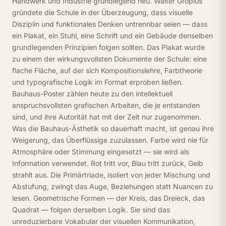
Handwerk und Industrie grundlegend neu. Walter Gropius
gründete die Schule in der Überzeugung, dass visuelle
Disziplin und funktionales Denken untrennbar seien — dass
ein Plakat, ein Stuhl, eine Schrift und ein Gebäude denselben
grundlegenden Prinzipien folgen sollten. Das Plakat wurde
zu einem der wirkungsvollsten Dokumente der Schule: eine
flache Fläche, auf der sich Kompositionslehre, Farbtheorie
und typografische Logik im Format erproben ließen.
Bauhaus-Poster zählen heute zu den intellektuell
anspruchsvollsten grafischen Arbeiten, die je entstanden
sind, und ihre Autorität hat mit der Zeit nur zugenommen.
Was die Bauhaus-Ästhetik so dauerhaft macht, ist genau ihre
Weigerung, das Überflüssige zuzulassen. Farbe wird nie für
Atmosphäre oder Stimmung eingesetzt — sie wird als
Information verwendet. Rot tritt vor, Blau tritt zurück, Gelb
strahlt aus. Die Primärtriade, isoliert von jeder Mischung und
Abstufung, zwingt das Auge, Beziehungen statt Nuancen zu
lesen. Geometrische Formen — der Kreis, das Dreieck, das
Quadrat — folgen derselben Logik. Sie sind das
unreduzierbare Vokabular der visuellen Kommunikation,