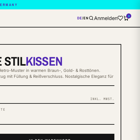
GERMANY
0
Anmelden
DE
/
EN
 STIL
KISSEN
– Retro-Muster in warmen Braun-, Gold- & Rosttönen.
ug mit Füllung & Reißverschluss. Nostalgische Eleganz für
INKL. MWST.
NTE