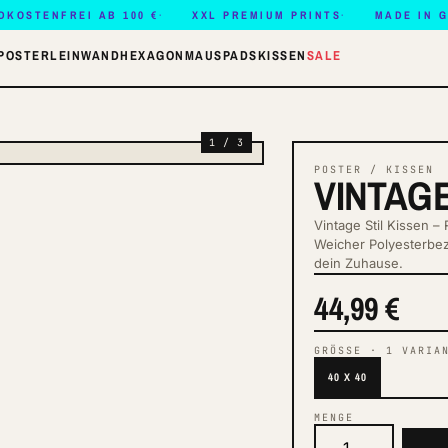
DKOSTENFREI AB 100 €
XXL PREMIUM PRINTS
MADE IN 
POSTER
LEINWAND
HEXAGON
MAUSPADS
KISSEN
SALE
1 / 3
POSTER / KISSEN
VINTAGE
Vintage Stil Kissen 
Weicher Polyesterbez
dein Zuhause.
44,99 €
GRÖSSE
·
1
VARIA
40 X 40
MENGE