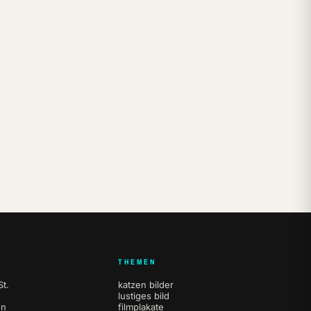
THEMEN
t.
katzen bilder
lustiges bild
en
filmplakate