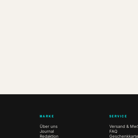
MARKE
SERVICE
Über uns
Versand & MwS
Journal
FAQ
Redaktion
Geschenkkart