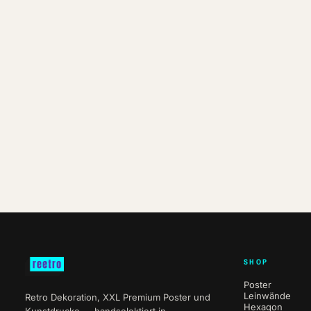
SHOP
Poster
Leinwände
Retro Dekoration, XXL Premium Poster und
Hexagon